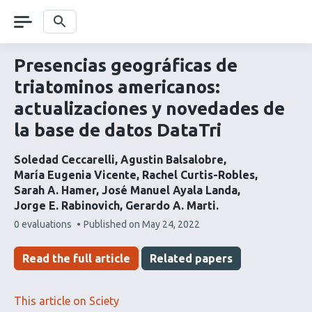
Skip
navigation
Search
Presencias geográficas de
triatominos americanos:
actualizaciones y novedades de
la base de datos DataTri
Soledad Ceccarelli
Agustin Balsalobre
María Eugenia Vicente
Rachel Curtis-Robles
Sarah A. Hamer
José Manuel Ayala Landa
Jorge E. Rabinovich
Gerardo A. Marti
This
0 evaluations
Published on
May 24, 2022
article
has
Read the full article
Related papers
This article on Sciety